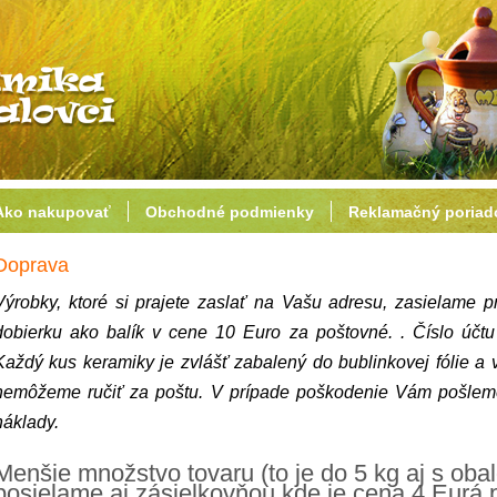
Ako nakupovať
Obchodné podmienky
Reklamačný poriad
Doprava
Výrobky, ktoré si prajete zaslať na Vašu adresu, zasielame p
dobierku ako balík v cene 10 Euro za poštovné. . Číslo ú
Každý kus keramiky je zvlášť zabalený do bublinkovej fólie a
nemôžeme ručiť za poštu. V prípade poškodenie Vám pošlem
náklady.
Menšie množstvo tovaru (to je do 5 kg aj s ob
posielame aj zásielkovňou kde je cena 4 Eurá p