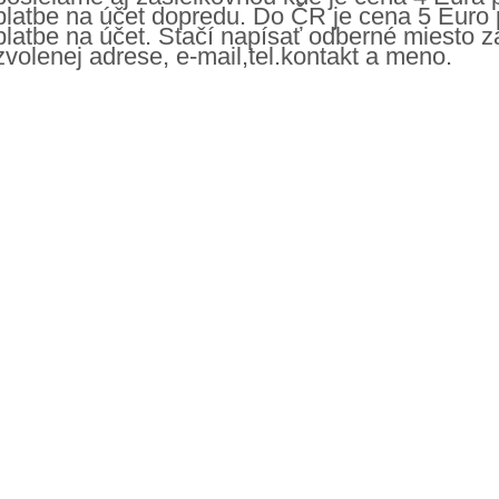
platbe na účet dopredu. Do ČR je cena 5 Euro p
platbe na účet. Stačí napísať odberné miesto 
zvolenej adrese, e-mail,tel.kontakt a meno.