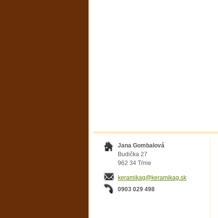
Jana Gombalová
Budička 27
962 34 Tŕnie
keramikag@keramikag.sk
0903 029 498