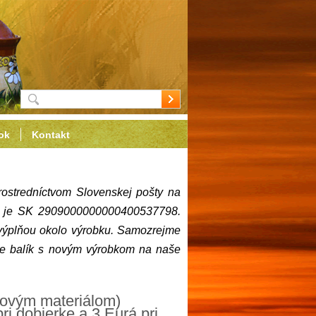
ok
Kontakt
rostredníctvom Slovenskej pošty na
čtu je SK 2909000000000400537798.
 výplňou okolo výrobku. Samozrejme
e balík s novým výrobkom na naše
alovým materiálom)
ri dobierke a 3 Eurá pri