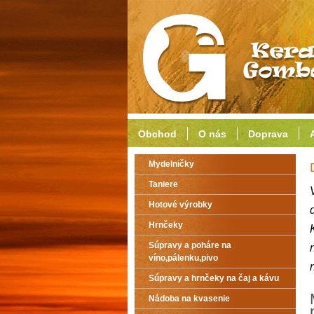
Obchod
O nás
Doprava
Mydelničky
Taniere
Hotové výrobky
Hrnčeky
Súpravy a poháre na
víno,pálenku,pivo
Súpravy a hrnčeky na čaj a kávu
Nádoba na kvasenie