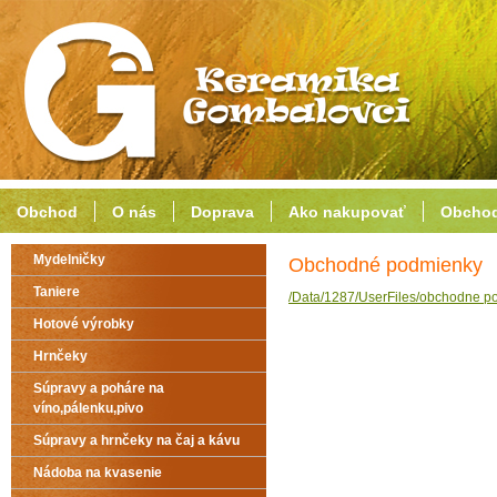
Obchod
O nás
Doprava
Ako nakupovať
Obchod
Mydelničky
Obchodné podmienky
Taniere
/Data/1287/UserFiles/obchodne p
Hotové výrobky
Hrnčeky
Súpravy a poháre na
víno,pálenku,pivo
Súpravy a hrnčeky na čaj a kávu
Nádoba na kvasenie