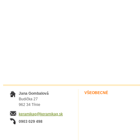
VŠEOBECNÉ
Jana Gombalová
Budička 27
962 34 Tŕnie
keramikag@keramikag.sk
0903 029 498