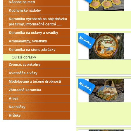
Nádoba na med
Kuchynské nádoby
Keramika vyrobená na objednávku
pre firmy, informačné centrá .....
Keramika na oslavy a svadby
Aromalampy, svietniky
Keramika na stenu ,obrázky
Guľaté obrázky
Zvonce, zvonkohry
Kvetináče a vázy
Modelované a točené drobnosti
Záhradná keramika
Anjeli
Kachličky
Hríbiky