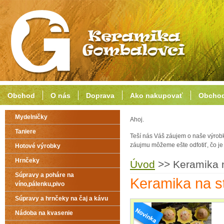
Obchod
O nás
Doprava
Ako nakupovať
Obchod
Mydelničky
Ahoj.
Taniere
Teší nás Váš záujem o naše výrob
záujmu môžeme ešte odfotiť, čo j
Hotové výrobky
Hrnčeky
Úvod
>>
Keramika 
Súpravy a poháre na
Keramika na s
víno,pálenku,pivo
Súpravy a hrnčeky na čaj a kávu
Nádoba na kvasenie