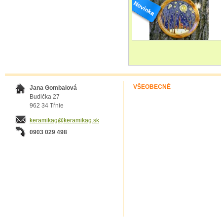
VŠEOBECNÉ
Jana Gombalová
Budička 27
962 34 Tŕnie
keramikag@keramikag.sk
0903 029 498