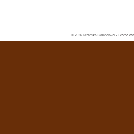
© 2026 Keramika Gombalovci •
Tvorba es