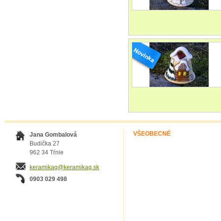
VŠEOBECNÉ
Jana Gombalová
Budička 27
962 34 Tŕnie
keramikag@keramikag.sk
0903 029 498