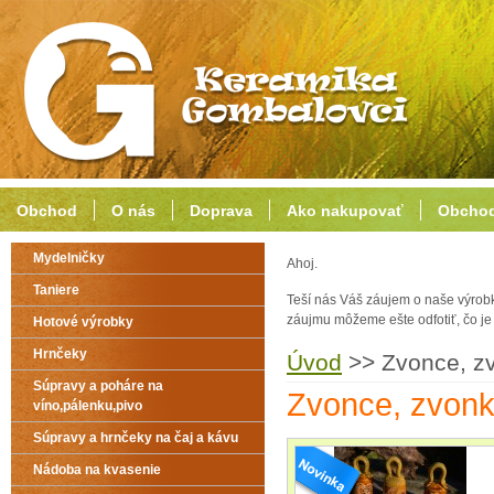
Obchod
O nás
Doprava
Ako nakupovať
Obchod
Mydelničky
Ahoj.
Taniere
Teší nás Váš záujem o naše výrob
záujmu môžeme ešte odfotiť, čo j
Hotové výrobky
Hrnčeky
Úvod
>>
Zvonce, z
Súpravy a poháre na
Zvonce, zvon
víno,pálenku,pivo
Súpravy a hrnčeky na čaj a kávu
Nádoba na kvasenie