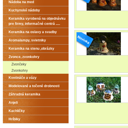
Nádoba na med
Kuchynské nádoby
Keramika vyrobená na objednávku
pre firmy, informačné centrá .....
Keramika na oslavy a svadby
Aromalampy, svietniky
Keramika na stenu ,obrázky
Zvonce, zvonkohry
Zvončeky
Zvonkohry
Kvetináče a vázy
Modelované a točené drobnosti
Záhradná keramika
Anjeli
Kachličky
Hríbiky