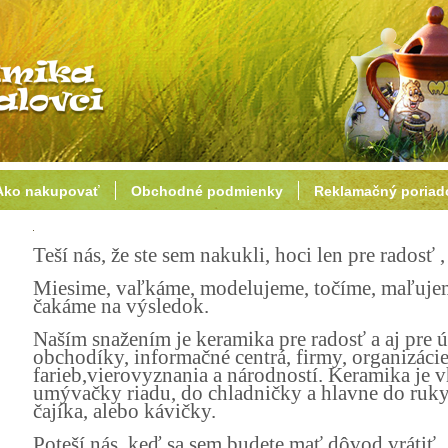
Ako nakupovať
Obchodné podmienky
Reklamačný poriad
Teší nás, že ste sem nakukli, hoci len pre radosť 
Miesime, vaľkáme, modelujeme, točíme, maľujem
čakáme na výsledok.
Naším snažením je keramika pre radosť a aj pre
obchodíky, informačné centrá, firmy, organizácie
farieb,vierovyznania a národností. Keramika je
umývačky riadu, do chladničky a hlavne do ruky
čajíka, alebo kávičky.
Poteší nás, keď sa sem budete mať dôvod vrátiť.