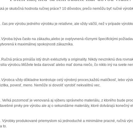
ká je skutočná hodnota ručnej práce? 10 dôvodov, prečo nemôžu byť ručné výrobk
. čas pre výrobu jedného výrobku je relatívne, ale vždy väčší, než v prípade výro
.Výroba býva často na zákazku,alebo je ovplyvnená rôznymi špecifickými požiada
ytvorená k maximálnej spokojnosti zákazníka.
.Ručná práca prináša istý druh exkluzivity a originality. Nikdy nevzniknú dva rovn
silia výrobcu.Môžete teda darovať alebo mať doma niečo, čo nikto iný na svete ne
.Výrobca vždy dôkladne kontroluje celý výrobný proces,každú maličkosť, lebo výsle
izitka, povesť, meno. Nemôže si dovoliť vyrobiť nekvalitnú vec.
. Veľká pozornosť je venovaná aj výberu správneho materiálu, z ktorého bude pro
tavebné prvky pre výrobu ale aj o sekundárne materiály, ktoré dotvárajú konečný ef
. Výrobky produkované priemyslom sú jednoduché a minimálne pracné, ručná výroba
a to.