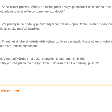
. Špecifickosť procesu výroby pri ručnej práci poskytuje možnosť flexibilného pris
ožiadaviek, čo si veľké výrobné nemôžu dovoliť
. Pre priemyselné podniky je prvoradým cieľom zisk. oproti tomu u malého výrobcu
ieste spokojnosť zákazníkov.
. Pri ručnej výrobe si môžete vždy vybrať to, čo sa vám páči. Nieste nútení si vyber
lebo nie, musíte prispôsobiť.
0. Vyrobený výrobok má dušu, charakter, temperament, históriu.
reto je ručná práca iba pre tých,ktorí ju dokážu oceniť a obdivujú jej kúzlo.
VŠEOBECNÉ