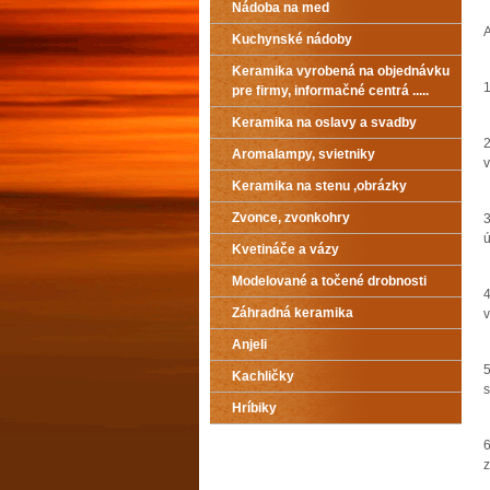
Nádoba na med
A
Kuchynské nádoby
Keramika vyrobená na objednávku
1
pre firmy, informačné centrá .....
Keramika na oslavy a svadby
2
Aromalampy, svietniky
v
Keramika na stenu ,obrázky
Zvonce, zvonkohry
3
ú
Kvetináče a vázy
Modelované a točené drobnosti
4
Záhradná keramika
v
Anjeli
5
Kachličky
s
Hríbiky
6
z