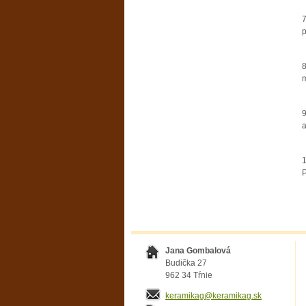
7
p
8
m
9
a
1
P
Jana Gombalová
Budička 27
962 34 Tŕnie
keramikag@keramikag.sk