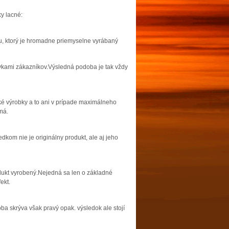
y lacné:
bku, ktorý je hromadne priemyselne vyrábaný
vkami zákazníkov.Výsledná podoba je tak vždy
aké výrobky a to ani v prípade maximálneho
má.
dkom nie je originálny produkt, ale aj jeho
dukt vyrobený.Nejedná sa len o základné
ekt.
 skrýva však pravý opak. výsledok ale stojí