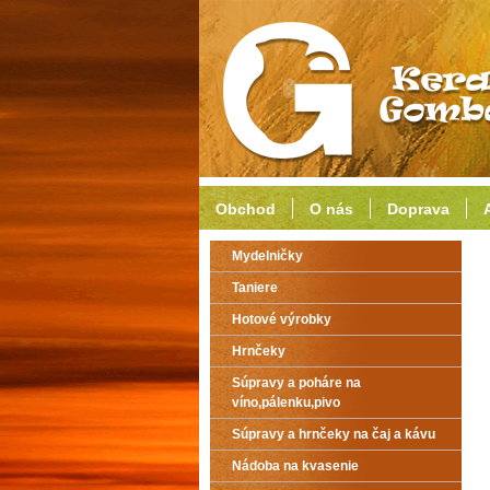
Obchod
O nás
Doprava
Mydelničky
Taniere
Hotové výrobky
Hrnčeky
Súpravy a poháre na
víno,pálenku,pivo
Súpravy a hrnčeky na čaj a kávu
Nádoba na kvasenie