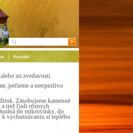
ok
Kontakt
, alebo zo zvedavosti.
e, pečieme a netrpezlivo
 úžitok. Zásobujeme kamenné
 a tiež ľudí rôznych
 vhodná do mikrovlnky, do
 k vychutnávaniu si teplého