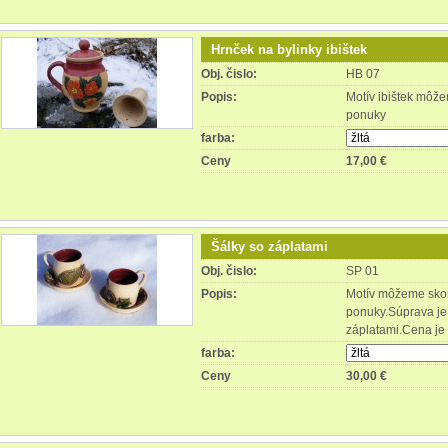
Hrnček na bylinky ibištek
Obj. čislo:
HB 07
Popis:
Motív ibištek môže
ponuky
farba:
Ceny
17,00 €
Šálky so záplatami
Obj. čislo:
SP 01
Popis:
Motív môžeme skom
ponuky.Súprava je
záplatami.Cena je 
farba:
Ceny
30,00 €