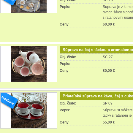
Obj. čislo:
SC 26
Popis:
Súprava je z kamen
dvoch šálok s podš
s ratanovými ušam
Ceny
60,00 €
Súprava na čaj s táckou a aromalamp
Obj. čislo:
SC 27
Popis:
Ceny
80,00 €
Priateľská súprava na kávu, čaj s cuk
Obj. čislo:
SP 09
Popis:
Súpravu si môžete 
tácky s ratanom je
Ceny
55,00 €