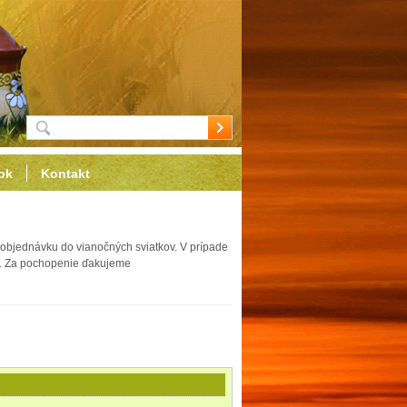
ok
Kontakt
objednávku do vianočných sviatkov. V prípade
ať. Za pochopenie ďakujeme