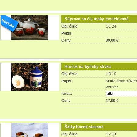
Súprava na čaj maky modelované
Obj. čislo:
SC 24
Popis:
Ceny
39,00 €
Hrnček na bylinky slivka
Obj. čislo:
HB 10
Popis:
Motív slivky môžem
ponuky
farba:
Ceny
17,00 €
Šálky hnedé stekané
Obj. čislo:
SP 03