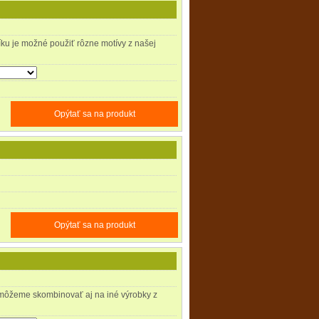
íku je možné použiť rôzne motívy z našej
Opýtať sa na produkt
Opýtať sa na produkt
 môžeme skombinovať aj na iné výrobky z