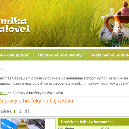
Ako nakupovať
Obchodné podmienky
Reklamačný poriad
hoj.
eší nás Váš záujem o naše výrobky,ale už nebudeme schopní vyrobiť keramiku na 
áujmu môžeme ešte odfotiť, čo je vyrobené z misiek , hrnčekov,medarikov a posl
Úvod
>>
Súpravy a hrnčeky na čaj a kávu
Súpravy a hrnčeky na čaj a kávu
Stránky:
1
2
3
Hrnček na bylinky harmanček