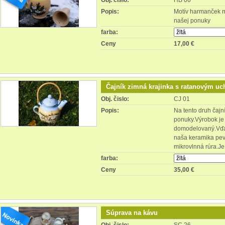
Obj. čislo:
HB 06
Popis:
Motív harmanček m
našej ponuky
farba:
Ceny
17,00 €
Čajník zimná krajinka s ratanovým uc
Obj. čislo:
CJ 01
Popis:
Na tento druh čajn
ponuky.Výrobok je 
domodelovaný.Vďa
naša keramika pev
mikrovlnná rúra.J
farba:
Ceny
35,00 €
Súprava na kávu