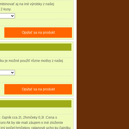
binovať aj na iné výrobky z našej
2 kusy.
Opýtať sa na produkt
íku je možné použiť rôzne motívy z našej
Opýtať sa na produkt
 čajník cca 2l, 2hrnčeky 0,3l .Cena s
uro Ak by ste mali záujem o iné zloženie
 iný počet hrnčekov, ratanové ucho ku čajníku