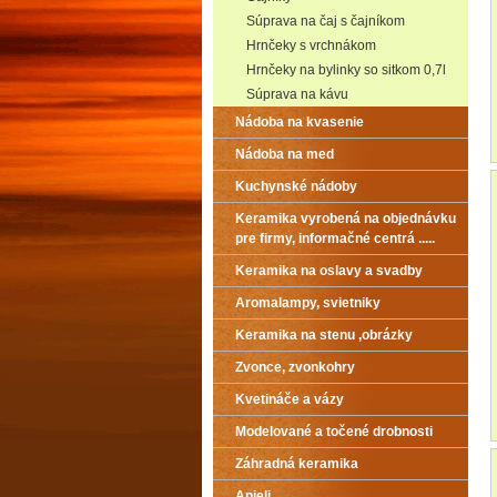
Súprava na čaj s čajníkom
Hrnčeky s vrchnákom
Hrnčeky na bylinky so sitkom 0,7l
Súprava na kávu
Nádoba na kvasenie
Nádoba na med
Kuchynské nádoby
Keramika vyrobená na objednávku
pre firmy, informačné centrá .....
Keramika na oslavy a svadby
Aromalampy, svietniky
Keramika na stenu ,obrázky
Zvonce, zvonkohry
Kvetináče a vázy
Modelované a točené drobnosti
Záhradná keramika
Anjeli