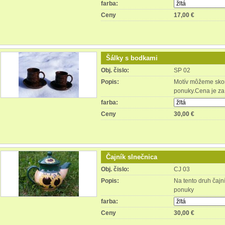
farba:
Ceny
17,00 €
Šálky s bodkami
Obj. čislo:
SP 02
Popis:
Motív môžeme skom
ponuky.Cena je za 
farba:
Ceny
30,00 €
Čajník slnečnica
Obj. čislo:
CJ 03
Popis:
Na tento druh čajn
ponuky
farba:
Ceny
30,00 €