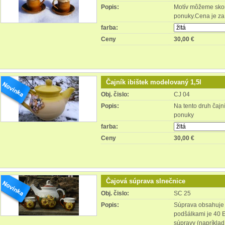
Popis:
Motív môžeme skom
ponuky.Cena je za 
farba:
Ceny
30,00 €
Čajník ibištek modelovaný 1,5l
Obj. čislo:
CJ 04
Popis:
Na tento druh čajn
ponuky
farba:
Ceny
30,00 €
Čajová súprava slnečnice
Obj. čislo:
SC 25
Popis:
Súprava obsahuje :
podšálkami je 40 E
súpravy (napríklad