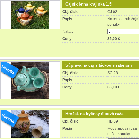
Čajník letná krajinka 1,5l
Obj. čislo:
CJ 02
Popis:
Na tento druh čajn
ponuky
farba:
Ceny
35,00 €
Súprava na čaj s táckou s ratanom
Obj. čislo:
SC 28
Popis:
Ceny
63,00 €
Hrnček na bylinky šípová ruža
Obj. čislo:
HB 09
Popis:
Motív šípová ruža
našej ponuky