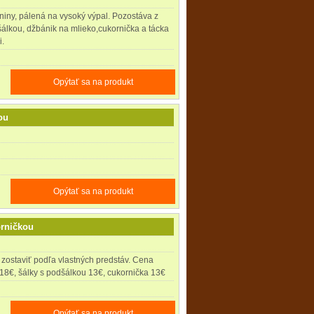
iny, pálená na vysoký výpal. Pozostáva z
álkou, džbánik na mlieko,cukornička a tácka
i.
Opýtať sa na produkt
ou
Opýtať sa na produkt
orničkou
zostaviť podľa vlastných predstáv. Cena
 18€, šálky s podšálkou 13€, cukornička 13€
Opýtať sa na produkt