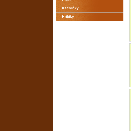
Kachličky
Hríbiky