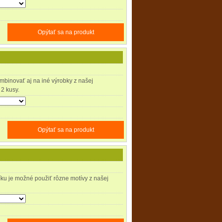
Opýtať sa na produkt
binovať aj na iné výrobky z našej
2 kusy.
Opýtať sa na produkt
íku je možné použiť rôzne motívy z našej