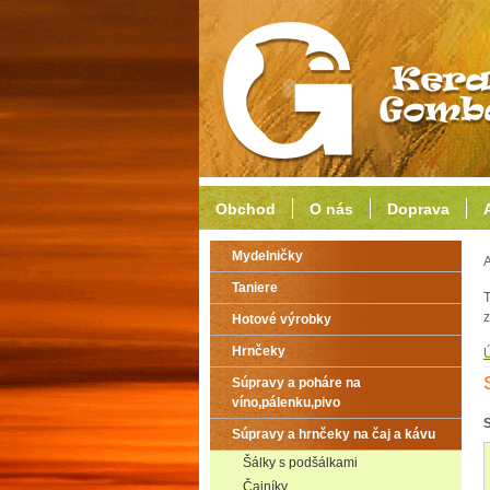
Obchod
O nás
Doprava
Mydelničky
A
Taniere
T
z
Hotové výrobky
Hrnčeky
Súpravy a poháre na
víno,pálenku,pivo
Súpravy a hrnčeky na čaj a kávu
Šálky s podšálkami
Čajníky