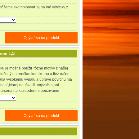
ôžeme skombinovať aj na iné výrobky z
Opýtať sa na produkt
hom 1,5l
íku je možné použiť rôzne motívy z našej
točený na hrnčiarskom kruhu a tiež ručne
ka vysokému výpalu a úprave povrchu má
nosť,ktorej neuškodí umývačka,ani
e určená na každodenné používanie.
Opýtať sa na produkt