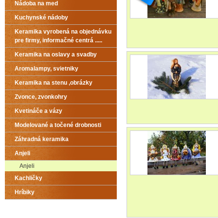
Nádoba na med
Kuchynské nádoby
Keramika vyrobená na objednávku
pre firmy, informačné centrá .....
Keramika na oslavy a svadby
Aromalampy, svietniky
Keramika na stenu ,obrázky
Zvonce, zvonkohry
Kvetináče a vázy
Modelované a točené drobnosti
Záhradná keramika
Anjeli
Anjeli
Kachličky
Hríbiky