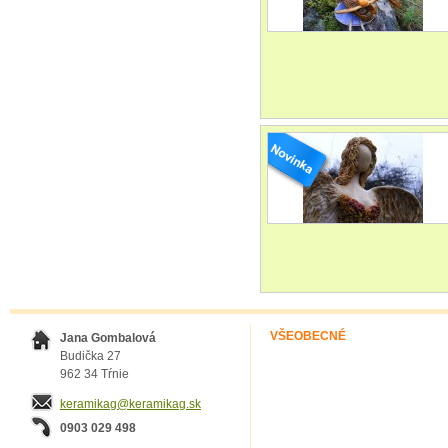
VŠEOBECNÉ
Jana Gombalová
Budička 27
962 34 Tŕnie
keramikag@keramikag.sk
0903 029 498