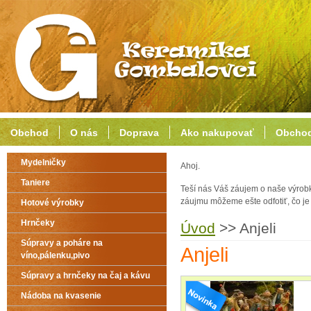
Obchod
O nás
Doprava
Ako nakupovať
Obchod
Mydelničky
Ahoj.
Taniere
Teší nás Váš záujem o naše výrob
záujmu môžeme ešte odfotiť, čo j
Hotové výrobky
Hrnčeky
Úvod
>>
Anjeli
Súpravy a poháre na
Anjeli
víno,pálenku,pivo
Súpravy a hrnčeky na čaj a kávu
Nádoba na kvasenie