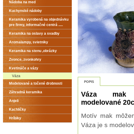
Nádoba na med
Kuchynské nádoby
Keramika vyrobená na objednávku
pre firmy, informačné centrá .....
Keramika na oslavy a svadby
Aromalampy, svietniky
Keramika na stenu ,obrázky
Zvonce, zvonkohry
Kvetináče a vázy
Váza
POPIS
Modelované a točené drobnosti
Záhradná keramika
Váza mak 
modelované 20
Anjeli
Kachličky
Motív mak môžem
Hríbiky
Váza je s modelov