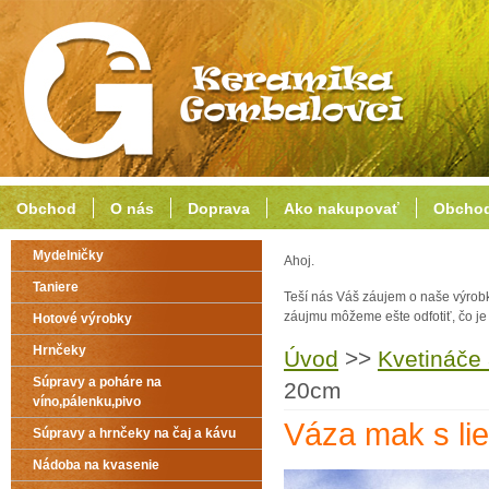
Obchod
O nás
Doprava
Ako nakupovať
Obchod
Mydelničky
Ahoj.
Taniere
Teší nás Váš záujem o naše výrob
záujmu môžeme ešte odfotiť, čo j
Hotové výrobky
Hrnčeky
Úvod
>>
Kvetináče
Súpravy a poháre na
20cm
víno,pálenku,pivo
Váza mak s l
Súpravy a hrnčeky na čaj a kávu
Nádoba na kvasenie