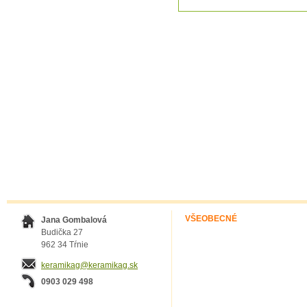
VŠEOBECNÉ
Jana Gombalová
Budička 27
962 34 Tŕnie
keramikag@keramikag.sk
0903 029 498