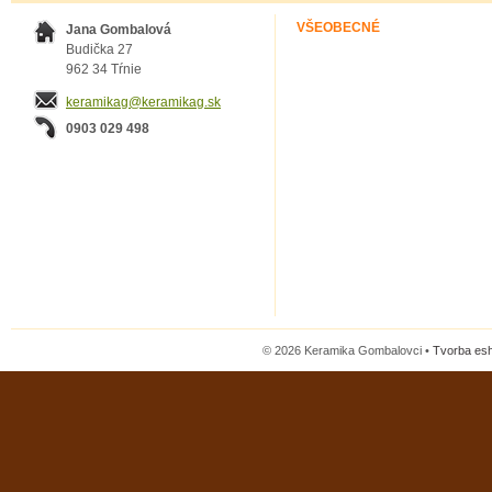
VŠEOBECNÉ
Jana Gombalová
Budička 27
962 34 Tŕnie
keramikag@keramikag.sk
0903 029 498
© 2026 Keramika Gombalovci •
Tvorba es