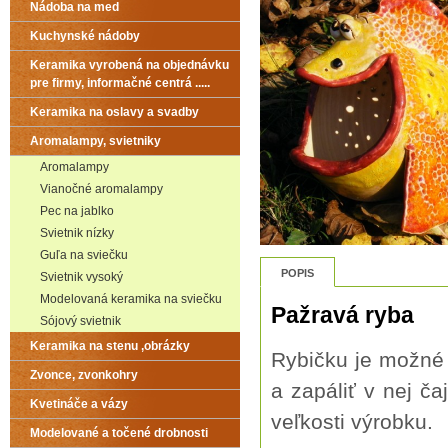
Nádoba na med
Kuchynské nádoby
Keramika vyrobená na objednávku
pre firmy, informačné centrá .....
Keramika na oslavy a svadby
Aromalampy, svietniky
Aromalampy
Vianočné aromalampy
Pec na jablko
Svietnik nízky
Guľa na sviečku
POPIS
Svietnik vysoký
Modelovaná keramika na sviečku
Pažravá ryba
Sójový svietnik
Keramika na stenu ,obrázky
Rybičku je možné 
Zvonce, zvonkohry
a zapáliť v nej č
Kvetináče a vázy
veľkosti výrobku.
Modelované a točené drobnosti