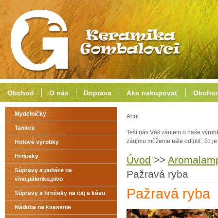
Obchod
O nás
Doprava
Ako nakupovať
Obchod
Mydelničky
Ahoj.
Taniere
Teší nás Váš záujem o naše výrob
záujmu môžeme ešte odfotiť, čo j
Hotové výrobky
Hrnčeky
Úvod
>>
Aromalampy
Súpravy a poháre na
Pažravá ryba
víno,pálenku,pivo
Pažravá ryba
Súpravy a hrnčeky na čaj a kávu
Nádoba na kvasenie