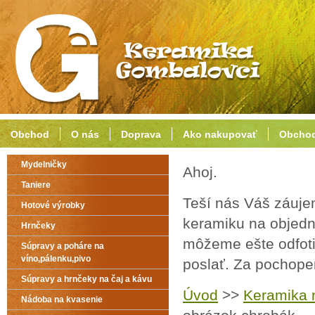
Obchod
O nás
Doprava
Ako nakupovať
Obchod
Mydelničky
Ahoj.
Taniere
Teší nás Váš záuje
Hotové výrobky
keramiku na objedn
Hrnčeky
môžeme ešte odfoti
Súpravy a poháre na
víno,pálenku,pivo
poslať. Za pochop
Súpravy a hrnčeky na čaj a kávu
Úvod
>>
Keramika 
Nádoba na kvasenie