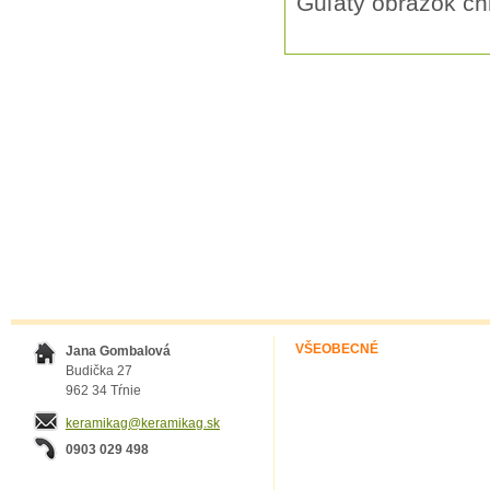
Guľatý obrázok ch
VŠEOBECNÉ
Jana Gombalová
Budička 27
962 34 Tŕnie
keramikag@keramikag.sk
0903 029 498