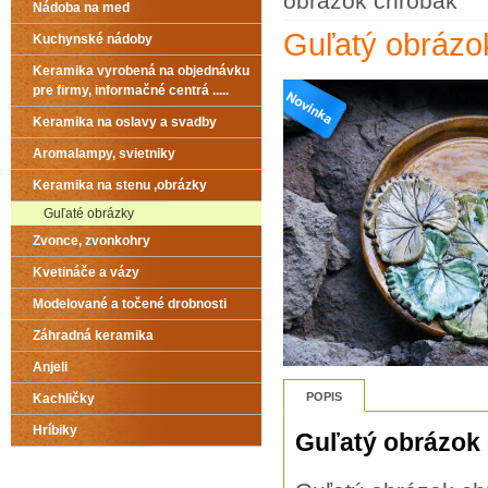
obrázok chrobák
Nádoba na med
Guľatý obrázo
Kuchynské nádoby
Keramika vyrobená na objednávku
pre firmy, informačné centrá .....
Keramika na oslavy a svadby
Aromalampy, svietniky
Keramika na stenu ,obrázky
Guľaté obrázky
Zvonce, zvonkohry
Kvetináče a vázy
Modelované a točené drobnosti
Záhradná keramika
Anjeli
POPIS
Kachličky
Hríbiky
Guľatý obrázok