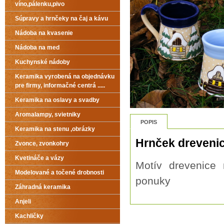
víno,pálenku,pivo
Súpravy a hrnčeky na čaj a kávu
Nádoba na kvasenie
Nádoba na med
Kuchynské nádoby
Keramika vyrobená na objednávku
pre firmy, informačné centrá .....
Keramika na oslavy a svadby
Aromalampy, svietniky
POPIS
Keramika na stenu ,obrázky
Hrnček dreveni
Zvonce, zvonkohry
Kvetináče a vázy
Motív drevenice
Modelované a točené drobnosti
ponuky
Záhradná keramika
Anjeli
Kachličky