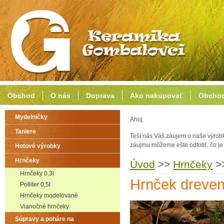
Obchod
O nás
Doprava
Ako nakupovať
Obchod
Mydelničky
Ahoj.
Taniere
Teší nás Váš záujem o naše výrob
záujmu môžeme ešte odfotiť, čo j
Hotové výrobky
Hrnčeky
Úvod
>>
Hrnčeky
>
Hrnčeky 0,3l
Hrnček dreven
Polliter 0,5l
Hrnčeky modelované
Vianočné hrnčeky
Súpravy a poháre na