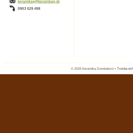
keramikag@keramikag.sk
0903 029 498
© 2026 Keramika Gombalovci •
Tvorba es