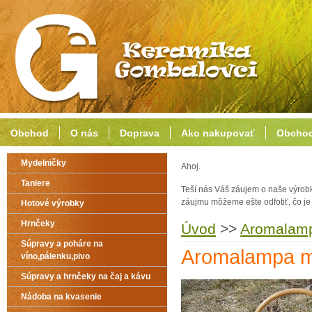
Obchod
O nás
Doprava
Ako nakupovať
Obchod
Mydelničky
Ahoj.
Taniere
Teší nás Váš záujem o naše výrob
záujmu môžeme ešte odfotiť, čo j
Hotové výrobky
Hrnčeky
Úvod
>>
Aromalampy
Súpravy a poháre na
Aromalampa 
víno,pálenku,pivo
Súpravy a hrnčeky na čaj a kávu
Nádoba na kvasenie