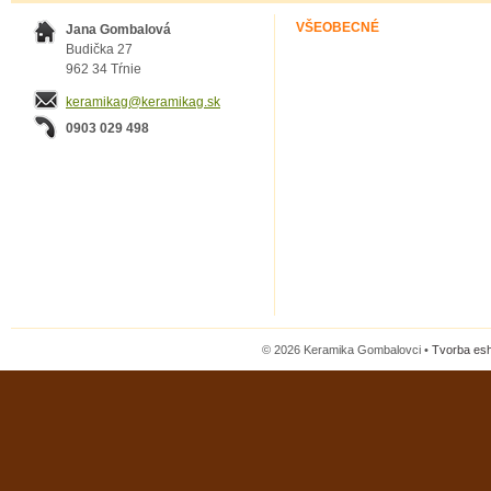
VŠEOBECNÉ
Jana Gombalová
Budička 27
962 34 Tŕnie
keramikag@keramikag.sk
0903 029 498
© 2026 Keramika Gombalovci •
Tvorba es