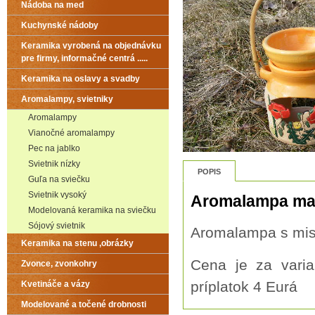
Nádoba na med
Kuchynské nádoby
Keramika vyrobená na objednávku
pre firmy, informačné centrá .....
Keramika na oslavy a svadby
Aromalampy, svietniky
Aromalampy
Vianočné aromalampy
Pec na jablko
Svietnik nízky
POPIS
Guľa na sviečku
Svietnik vysoký
Aromalampa ma
Modelovaná keramika na sviečku
Sójový svietnik
Aromalampa s mi
Keramika na stenu ,obrázky
Cena je za vari
Zvonce, zvonkohry
príplatok 4 Eurá
Kvetináče a vázy
Modelované a točené drobnosti