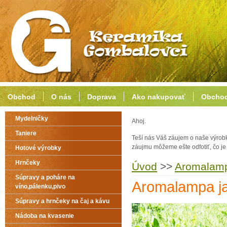
Obchod
O nás
Doprava
Ako nakupovať
Obchod
Mydelničky
Ahoj.
Taniere
Teší nás Váš záujem o naše výrob
záujmu môžeme ešte odfotiť, čo j
Hotové výrobky
Hrnčeky
Úvod
>>
Aromalampy
Súpravy a poháre na
Aromalampa j
víno,pálenku,pivo
Súpravy a hrnčeky na čaj a kávu
Nádoba na kvasenie