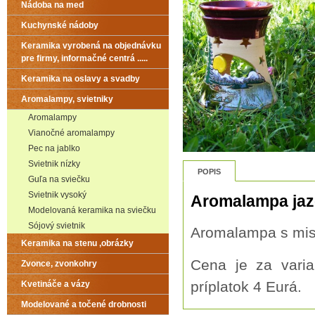
Nádoba na med
Kuchynské nádoby
Keramika vyrobená na objednávku
pre firmy, informačné centrá .....
Keramika na oslavy a svadby
Aromalampy, svietniky
Aromalampy
Vianočné aromalampy
Pec na jablko
Svietnik nízky
POPIS
Guľa na sviečku
Svietnik vysoký
Aromalampa jaz
Modelovaná keramika na sviečku
Sójový svietnik
Aromalampa s mi
Keramika na stenu ,obrázky
Cena je za vari
Zvonce, zvonkohry
príplatok 4 Eurá.
Kvetináče a vázy
Modelované a točené drobnosti