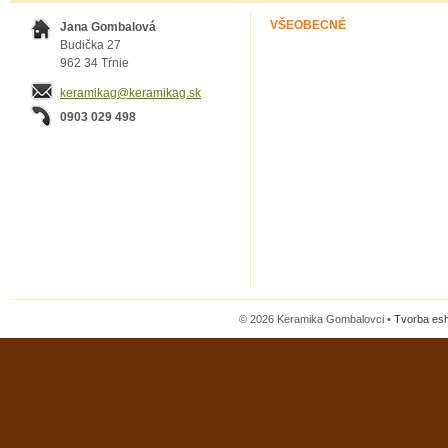
VŠEOBECNÉ
Jana Gombalová
Budička 27
962 34 Tŕnie
keramikag@keramikag.sk
0903 029 498
© 2026 Keramika Gombalovci •
Tvorba es