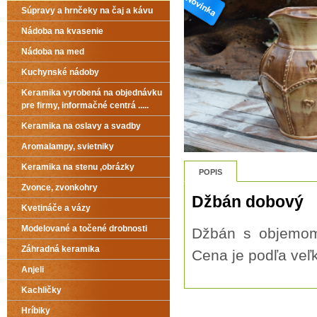
Súpravy a hrnčeky na čaj a kávu
Nádoba na kvasenie
Nádoba na med
Kuchynské nádoby
Keramika vyrobená na objednávku
pre firmy, informačné centrá .....
Keramika na oslavy a svadby
Aromalampy, svietniky
Keramika na stenu ,obrázky
POPIS
Zvonce, zvonkohry
Džbán dobový
Kvetináče a vázy
Modelované a točené drobnosti
Džbán s objemom 
Záhradná keramika
Cena je podľa veľk
Anjeli
Kachličky
Hríbiky