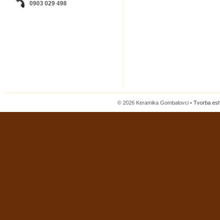
0903 029 498
© 2026 Keramika Gombalovci •
Tvorba es