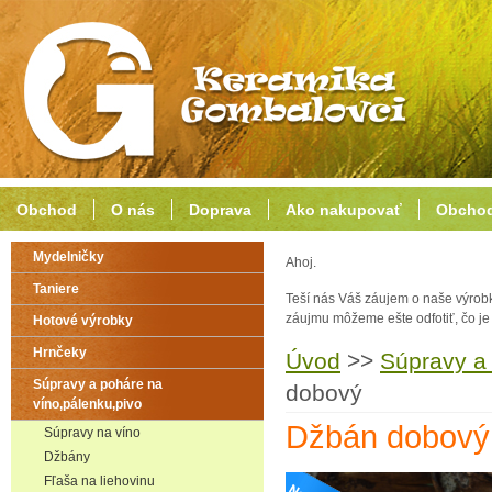
Obchod
O nás
Doprava
Ako nakupovať
Obchod
Mydelničky
Ahoj.
Taniere
Teší nás Váš záujem o naše výrob
záujmu môžeme ešte odfotiť, čo j
Hotové výrobky
Hrnčeky
Úvod
>>
Súpravy a 
Súpravy a poháre na
dobový
víno,pálenku,pivo
Džbán dobový
Súpravy na víno
Džbány
Fľaša na liehovinu