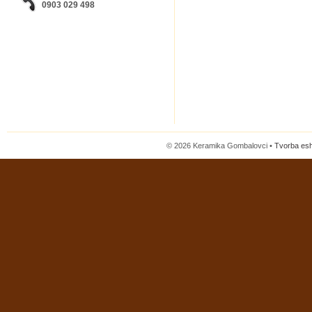
0903 029 498
© 2026 Keramika Gombalovci •
Tvorba es