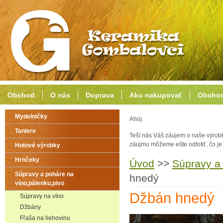
Obchod
O nás
Doprava
Ako nakupovať
Obchod
Mydelničky
Ahoj.
Taniere
Teší nás Váš záujem o naše výrob
záujmu môžeme ešte odfotiť, čo j
Hotové výrobky
Hrnčeky
Úvod
>>
Súpravy a 
Súpravy a poháre na
hnedý
víno,pálenku,pivo
Džbán hnedý
Súpravy na víno
Džbány
Fľaša na liehovinu