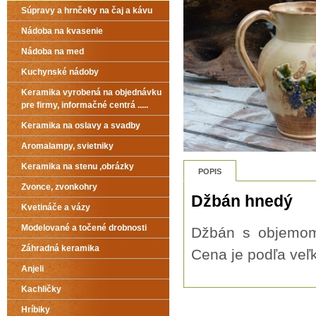
Súpravy a hrnčeky na čaj a kávu
Nádoba na kvasenie
Nádoba na med
Kuchynské nádoby
Keramika vyrobená na objednávku
pre firmy, informačné centrá .....
Keramika na oslavy a svadby
Aromalampy, svietniky
Keramika na stenu ,obrázky
POPIS
Zvonce, zvonkohry
Džbán hnedý
Kvetináče a vázy
Modelované a točené drobnosti
Džbán s objemom 
Záhradná keramika
Cena je podľa veľk
Anjeli
Kachličky
Hríbiky