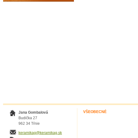
VŠEOBECNÉ
Jana Gombalová
Budička 27
962 34 Tŕnie
keramikag@keramikag.sk