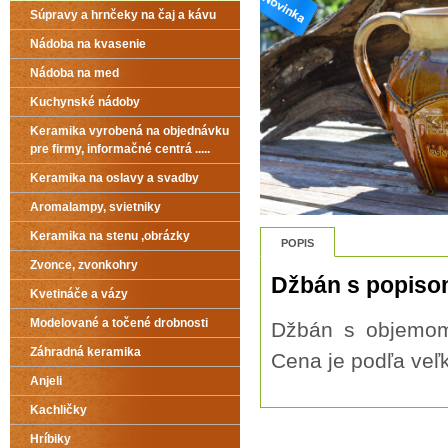
Súpravy a hrnčeky na čaj a kávu
Nádoba na kvasenie
Nádoba na med
Kuchynské nádoby
Keramika vyrobená na objednávku
pre firmy, informačné centrá .....
Keramika na oslavy a svadby
Aromalampy, svietniky
Keramika na stenu ,obrázky
POPIS
Zvonce, zvonkohry
Džbán s popis
Kvetináče a vázy
Modelované a točené drobnosti
Džbán s objemom 
Záhradná keramika
Cena je podľa veľk
Anjeli
Kachličky
Hríbiky