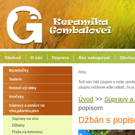
Obchod
O nás
Doprava
Ako nakupovať
Obchod
Mydelničky
Ahoj.
Taniere
Teší nás Váš záujem o naše výrob
záujmu môžeme ešte odfotiť, čo j
Hotové výrobky
Hrnčeky
Úvod
>>
Súpravy a 
Súpravy a poháre na
popisom
víno,pálenku,pivo
Džbán s popi
Súpravy na víno
Džbány
Fľaša na liehovinu