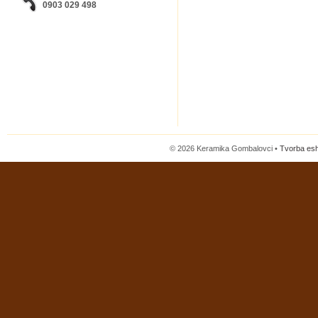
0903 029 498
© 2026 Keramika Gombalovci •
Tvorba es