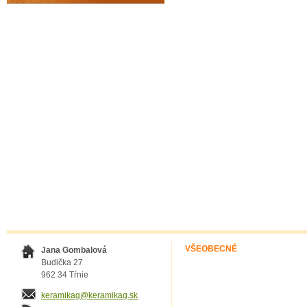
VŠEOBECNÉ
Jana Gombalová
Budička 27
962 34 Tŕnie
keramikag@keramikag.sk