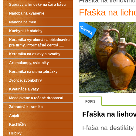
Fľaška na liehovinu
Súpravy a hrnčeky na čaj a kávu
Fľaška na lieh
Nádoba na kvasenie
Nádoba na med
Kuchynské nádoby
Keramika vyrobená na objednávku
pre firmy, informačné centrá .....
Keramika na oslavy a svadby
Aromalampy, svietniky
Keramika na stenu ,obrázky
Zvonce, zvonkohry
Kvetináče a vázy
Modelované a točené drobnosti
POPIS
Záhradná keramika
Fľaška na lieho
Anjeli
Kachličky
Fľaša na destilát
Hríbiky