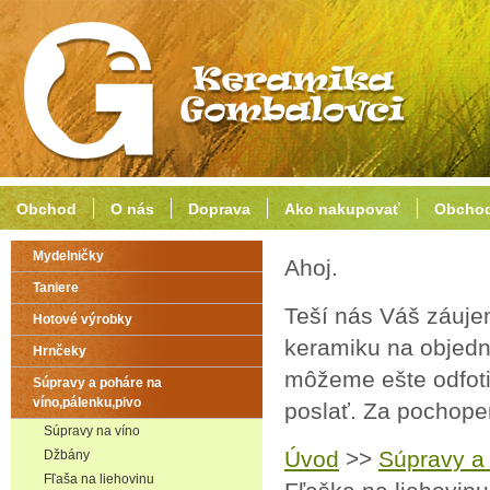
Obchod
O nás
Doprava
Ako nakupovať
Obchod
Mydelničky
Ahoj.
Taniere
Teší nás Váš záuje
Hotové výrobky
keramiku na objedn
Hrnčeky
môžeme ešte odfoti
Súpravy a poháre na
víno,pálenku,pivo
poslať. Za pochop
Súpravy na víno
Úvod
>>
Súpravy a 
Džbány
Fľaša na liehovinu