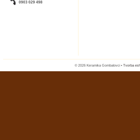
0903 029 498
© 2026 Keramika Gombalovci •
Tvorba es