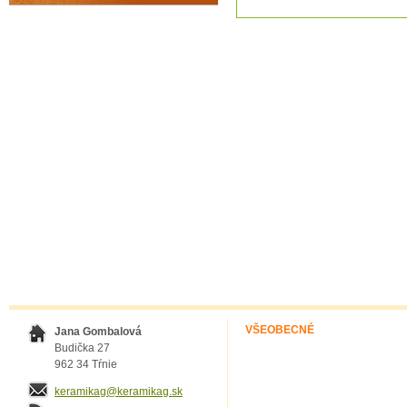
VŠEOBECNÉ
Jana Gombalová
Budička 27
962 34 Tŕnie
keramikag@keramikag.sk