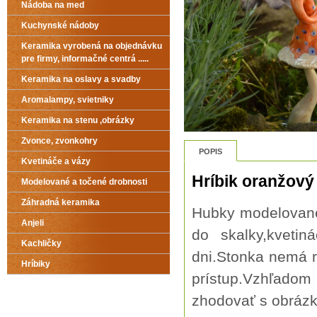
Nádoba na med
Kuchynské nádoby
Keramika vyrobená na objednávku
pre firmy, informačné centrá .....
Keramika na oslavy a svadby
Aromalampy, svietniky
Keramika na stenu ,obrázky
Zvonce, zvonkohry
POPIS
Kvetináče a vázy
Hríbik oranžový
Modelované a točené drobnosti
Záhradná keramika
Hubky modelované 
Anjeli
do skalky,kveti
Kachličky
dni.Stonka nemá 
Hríbiky
prístup.Vzhľadom
zhodovať s obráz