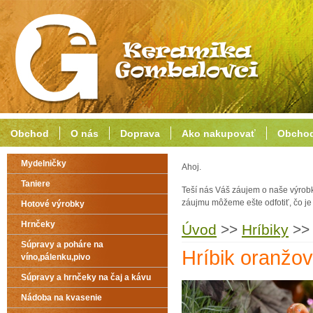
Obchod
O nás
Doprava
Ako nakupovať
Obchod
Mydelničky
Ahoj.
Taniere
Teší nás Váš záujem o naše výrob
záujmu môžeme ešte odfotiť, čo j
Hotové výrobky
Hrnčeky
Úvod
>>
Hríbiky
>>
Súpravy a poháre na
Hríbik oranžo
víno,pálenku,pivo
Súpravy a hrnčeky na čaj a kávu
Nádoba na kvasenie