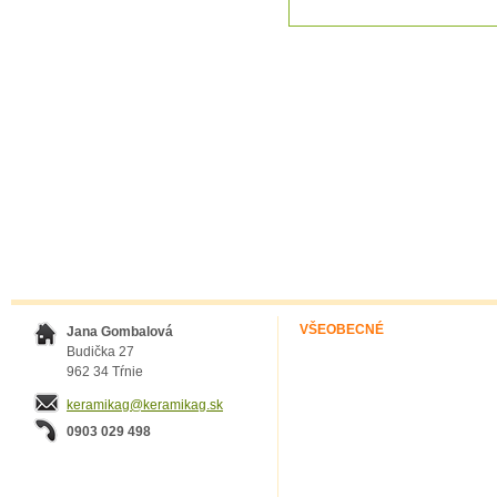
VŠEOBECNÉ
Jana Gombalová
Budička 27
962 34 Tŕnie
keramikag@keramikag.sk
0903 029 498