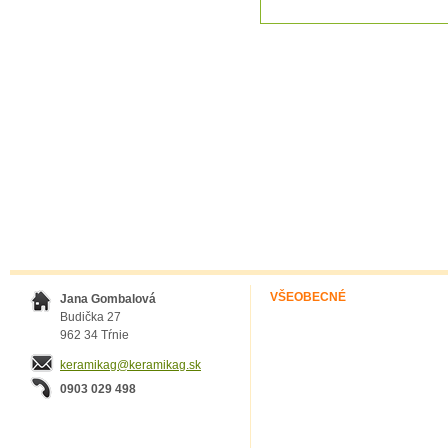
VŠEOBECNÉ
Jana Gombalová
Budička 27
962 34 Tŕnie
keramikag@keramikag.sk
0903 029 498