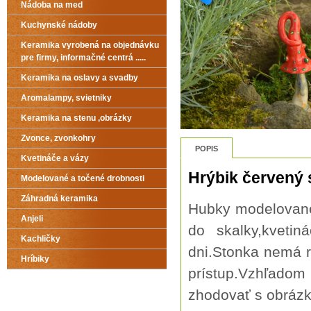
Nádoba na med
Kuchynské nádoby
Keramika vyrobená na objednávku
pre firmy, informačné centrá .....
Keramika na oslavy a svadby
Aromalampy, svietniky
Keramika na stenu ,obrázky
Zvonce, zvonkohry
POPIS
Kvetináče a vázy
Hrýbik červený
Modelované a točené drobnosti
Záhradná keramika
Hubky modelované 
Anjeli
do skalky,kveti
Kachličky
dni.Stonka nemá 
Hríbiky
prístup.Vzhľadom
zhodovať s obráz