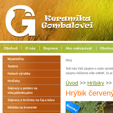
Obchod
O nás
Doprava
Ako nakupovať
Obchod
Mydelničky
Ahoj.
Taniere
Teší nás Váš záujem o naše výrob
záujmu môžeme ešte odfotiť, čo j
Hotové výrobky
Hrnčeky
Úvod
>>
Hríbiky
>>
Súpravy a poháre na
Hrýbik červen
víno,pálenku,pivo
Súpravy a hrnčeky na čaj a kávu
Nádoba na kvasenie