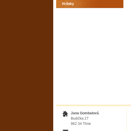
Hríbiky
Jana Gombalová
Budička 27
962 34 Tŕnie