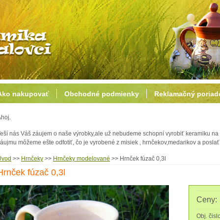
Ako nakupovať
Obchodné podmienky
Reklamačný poriad
hoj.
eší nás Váš záujem o naše výrobky,ale už nebudeme schopní vyrobiť keramiku na 
áujmu môžeme ešte odfotiť, čo je vyrobené z misiek , hrnčekov,medarikov a posl
Úvod
>>
Hrnčeky
>>
Hrnčeky modelované
>>
Hrnček fúzač 0,3l
Hrnček fúzač 0,3l
Ceny:
Obj. čisl