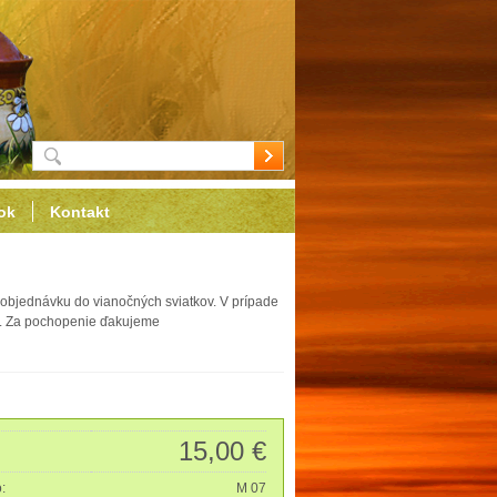
ok
Kontakt
objednávku do vianočných sviatkov. V prípade
ať. Za pochopenie ďakujeme
15,00 €
o:
M 07