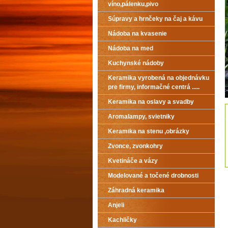
víno,pálenku,pivo
Súpravy a hrnčeky na čaj a kávu
Nádoba na kvasenie
Nádoba na med
Kuchynské nádoby
Keramika vyrobená na objednávku
pre firmy, informačné centrá .....
Keramika na oslavy a svadby
Aromalampy, svietniky
Keramika na stenu ,obrázky
Zvonce, zvonkohry
Kvetináče a vázy
Modelované a točené drobnosti
Záhradná keramika
Anjeli
Kachličky