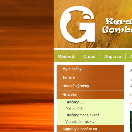
Obchod
O nás
Doprava
Mydelničky
A
Taniere
T
z
Hotové výrobky
Hrnčeky
Hrnčeky 0,3l
Polliter 0,5l
Hrnčeky modelované
Vianočné hrnčeky
Súpravy a poháre na