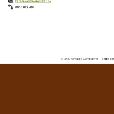
keramikag@keramikag.sk
0903 029 498
© 2026 Keramika Gombalovci •
Tvorba es