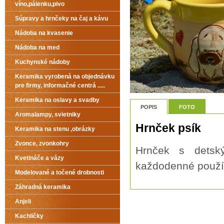
víno,pálenku,pivo
Súpravy a hrnčeky na čaj a kávu
Nádoba na kvasenie
Nádoba na med
Kuchynské nádoby
Keramika vyrobená na objednávku
pre firmy, informačné centrá .....
Keramika na oslavy a svadby
POPIS
FOTO
Aromalampy, svietniky
Hrnček psík
Keramika na stenu ,obrázky
Zvonce, zvonkohry
Hrnček s detsk
Kvetináče a vázy
každodenné použí
Modelované a točené drobnosti
Záhradná keramika
Anjeli
Kachličky