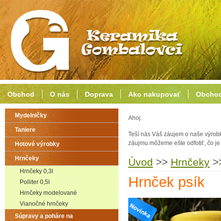
Obchod
O nás
Doprava
Ako nakupovať
Obchod
Mydelničky
Ahoj.
Taniere
Teší nás Váš záujem o naše výrob
záujmu môžeme ešte odfotiť, čo j
Hotové výrobky
Hrnčeky
Úvod
>>
Hrnčeky
>
Hrnčeky 0,3l
Hrnček psík
Polliter 0,5l
Hrnčeky modelované
Vianočné hrnčeky
Súpravy a poháre na