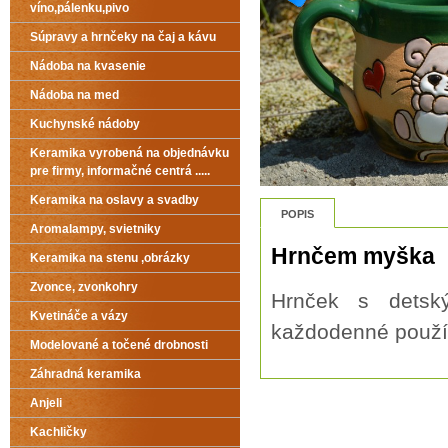
víno,pálenku,pivo
Súpravy a hrnčeky na čaj a kávu
Nádoba na kvasenie
Nádoba na med
Kuchynské nádoby
Keramika vyrobená na objednávku
pre firmy, informačné centrá .....
Keramika na oslavy a svadby
POPIS
Aromalampy, svietniky
Hrnčem myška
Keramika na stenu ,obrázky
Zvonce, zvonkohry
Hrnček s detsk
Kvetináče a vázy
každodenné použí
Modelované a točené drobnosti
Záhradná keramika
Anjeli
Kachličky