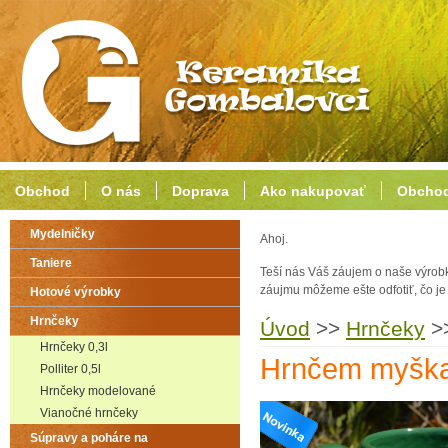
Obchod
O nás
Doprava
Ako nakupovať
Obchod
Mydelničky
Ahoj.
Taniere
Teší nás Váš záujem o naše výrob
záujmu môžeme ešte odfotiť, čo j
Hotové výrobky
Hrnčeky
Úvod
>>
Hrnčeky
>
Hrnčeky 0,3l
Hrnčem myšk
Polliter 0,5l
Hrnčeky modelované
Vianočné hrnčeky
Súpravy a poháre na