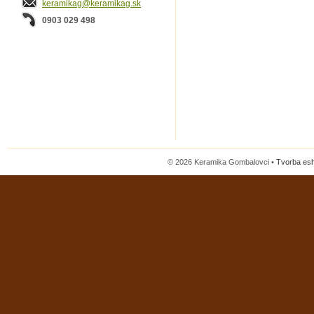
keramikag@keramikag.sk
0903 029 498
© 2026 Keramika Gombalovci •
Tvorba es