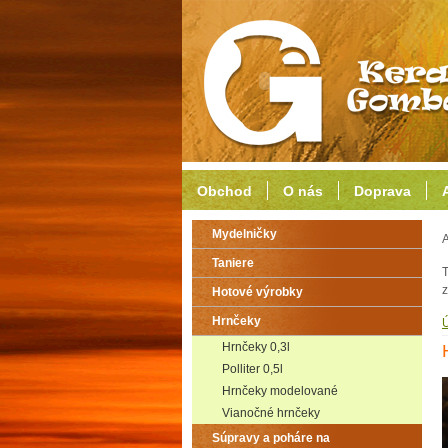
Obchod
O nás
Doprava
Mydelničky
A
Taniere
T
z
Hotové výrobky
Hrnčeky
Hrnčeky 0,3l
Polliter 0,5l
Hrnčeky modelované
Vianočné hrnčeky
Súpravy a poháre na