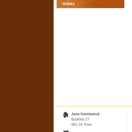
Hríbiky
Jana Gombalová
Budička 27
962 34 Tŕnie