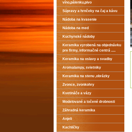
víno,pálenku,pivo
Súpravy a hrnčeky na čaj a kávu
Nádoba na kvasenie
Nádoba na med
Kuchynské nádoby
Keramika vyrobená na objednávku
pre firmy, informačné centrá .....
Keramika na oslavy a svadby
Aromalampy, svietniky
Keramika na stenu ,obrázky
Zvonce, zvonkohry
Kvetináče a vázy
Modelované a točené drobnosti
Záhradná keramika
Anjeli
Kachličky