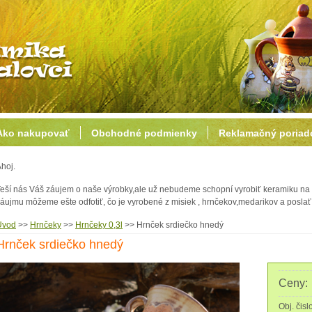
Ako nakupovať
Obchodné podmienky
Reklamačný poriad
hoj.
eší nás Váš záujem o naše výrobky,ale už nebudeme schopní vyrobiť keramiku na 
áujmu môžeme ešte odfotiť, čo je vyrobené z misiek , hrnčekov,medarikov a posl
Úvod
>>
Hrnčeky
>>
Hrnčeky 0,3l
>>
Hrnček srdiečko hnedý
Hrnček srdiečko hnedý
Ceny:
Obj. čisl