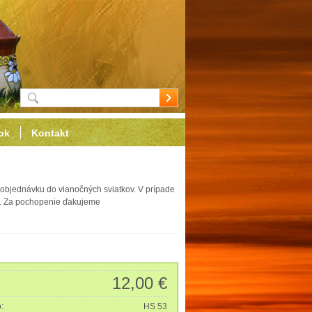
ok
Kontakt
objednávku do vianočných sviatkov. V prípade
ať. Za pochopenie ďakujeme
12,00 €
o:
HS 53