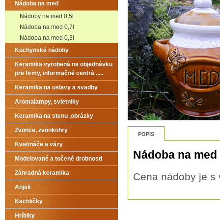
Nádoba na med
Nádoby na med 0,5l
Nádoba na med 0,7l
Nádoba na med 0,3l
Kuchynské nádoby
Keramika vyrobená na objednávku
pre firmy, informačné centrá .....
Keramika na oslavy a svadby
Aromalampy, svietniky
Keramika na stenu ,obrázky
Zvonce, zvonkohry
POPIS
Kvetináče a vázy
Nádoba na med
Modelované a točené drobnosti
Záhradná keramika
Cena nádoby je s
Anjeli
Kachličky
Hríbiky