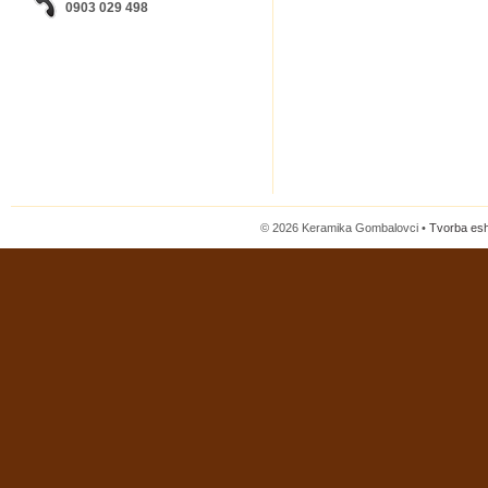
0903 029 498
© 2026 Keramika Gombalovci •
Tvorba es