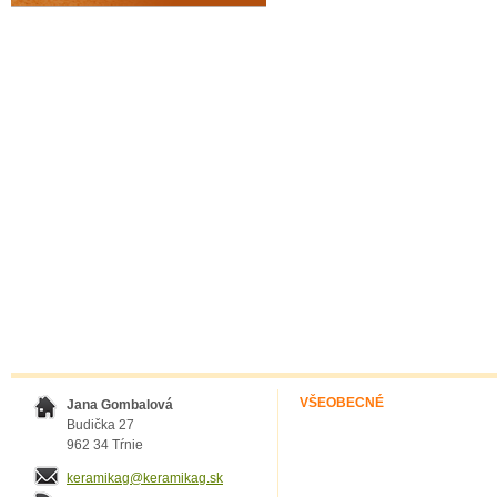
VŠEOBECNÉ
Jana Gombalová
Budička 27
962 34 Tŕnie
keramikag@keramikag.sk