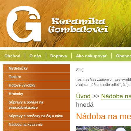
Obchod
O nás
Doprava
Ako nakupovať
Obchod
Mydelničky
Ahoj.
Taniere
Teší nás Váš záujem o naše výrob
záujmu môžeme ešte odfotiť, čo j
Hotové výrobky
Hrnčeky
Úvod
>>
Nádoba n
Súpravy a poháre na
hnedá
víno,pálenku,pivo
Nádoba na me
Súpravy a hrnčeky na čaj a kávu
Nádoba na kvasenie