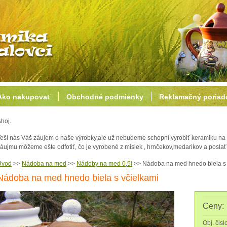
Ako nakupovať
Obchodné podmienky
Reklamačný poriad
hoj.
eší nás Váš záujem o naše výrobky,ale už nebudeme schopní vyrobiť keramiku na 
áujmu môžeme ešte odfotiť, čo je vyrobené z misiek , hrnčekov,medarikov a posl
Úvod
>>
Nádoba na med
>>
Nádoby na med 0,5l
>>
Nádoba na med hnedo biela s 
Nádoba na med hnedo biela s včielkami
Ceny:
Obj. čisl