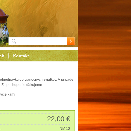
ok
Kontakt
objednávku do vianočných sviatkov. V prípade
ať. Za pochopenie ďakujeme
včielkami
22,00 €
o:
NM 12