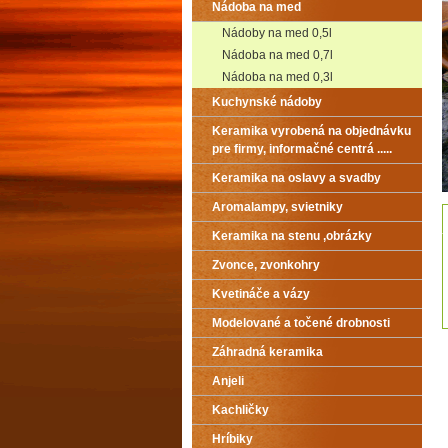
Nádoba na med
Nádoby na med 0,5l
Nádoba na med 0,7l
Nádoba na med 0,3l
Kuchynské nádoby
Keramika vyrobená na objednávku
pre firmy, informačné centrá .....
Keramika na oslavy a svadby
Aromalampy, svietniky
Keramika na stenu ,obrázky
Zvonce, zvonkohry
Kvetináče a vázy
Modelované a točené drobnosti
Záhradná keramika
Anjeli
Kachličky
Hríbiky