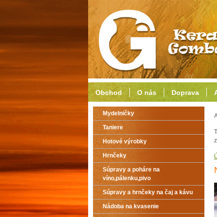
Obchod
O nás
Doprava
Mydelničky
A
Taniere
T
z
Hotové výrobky
Hrnčeky
Súpravy a poháre na
víno,pálenku,pivo
Súpravy a hrnčeky na čaj a kávu
Nádoba na kvasenie