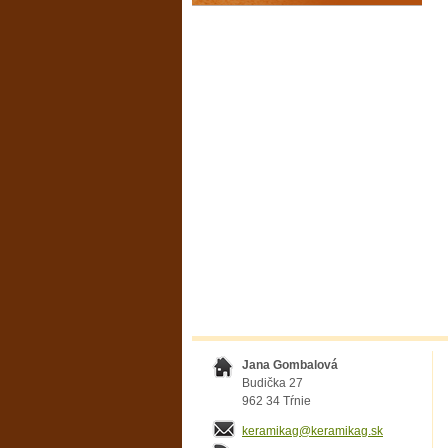
Jana Gombalová
Budička 27
962 34 Tŕnie
keramikag@keramikag.sk