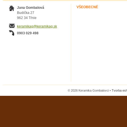
VŠEOBECNÉ
Jana Gombalová
Budička 27
962 34 Tŕnie
keramikag@keramikag.sk
0903 029 498
© 2026 Keramika Gombalovci •
Tvorba es