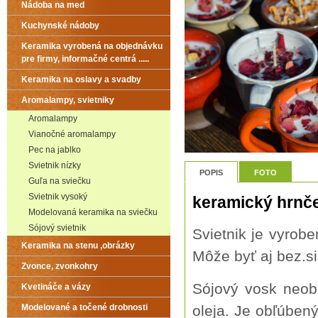
Nádoba na med
Kuchynské nádoby
Keramika vyrobená na objednávku
pre firmy, informačné centrá .....
Keramika na oslavy a svadby
Aromalampy, svietniky
Aromalampy
Vianočné aromalampy
Pec na jablko
Svietnik nízky
POPIS
FOTO
Guľa na sviečku
Svietnik vysoký
keramický hrnče
Modelovaná keramika na sviečku
Sójový svietnik
Svietnik je vyrob
Keramika na stenu ,obrázky
Môže byť aj bez.si
Zvonce, zvonkohry
Sójový vosk neob
Kvetináče a vázy
oleja. Je obľúben
Modelované a točené drobnosti