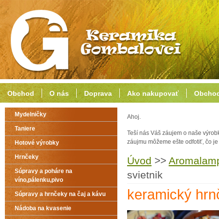
Obchod
O nás
Doprava
Ako nakupovať
Obchod
Mydelničky
Ahoj.
Taniere
Teší nás Váš záujem o naše výrob
záujmu môžeme ešte odfotiť, čo j
Hotové výrobky
Hrnčeky
Úvod
>>
Aromalampy
Súpravy a poháre na
svietnik
víno,pálenku,pivo
keramický hrnč
Súpravy a hrnčeky na čaj a kávu
Nádoba na kvasenie