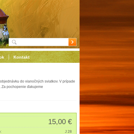
ok
Kontakt
objednávku do vianočných sviatkov. V prípade
ať. Za pochopenie ďakujeme
15,00 €
o:
J 28