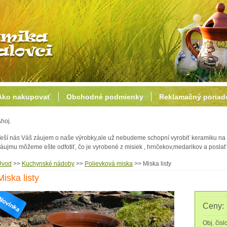
Ako nakupovať
Obchodné podmienky
Reklamačný poriad
hoj.
eší nás Váš záujem o naše výrobky,ale už nebudeme schopní vyrobiť keramiku na 
áujmu môžeme ešte odfotiť, čo je vyrobené z misiek , hrnčekov,medarikov a posl
Úvod
>>
Kuchynské nádoby
>>
Polievková miska
>>
Miska listy
Miska listy
Ceny:
Obj. čisl