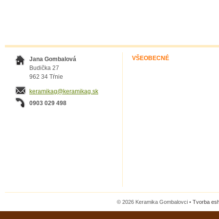
VŠEOBECNÉ
Jana Gombalová
Budička 27
962 34 Tŕnie
keramikag@keramikag.sk
0903 029 498
© 2026 Keramika Gombalovci •
Tvorba es