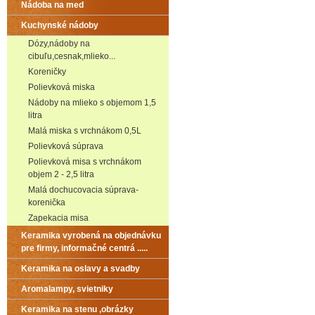
Nádoba na med
Kuchynské nádoby
Dózy,nádoby na
cibuľu,cesnak,mlieko...
Koreničky
Polievková miska
Nádoby na mlieko s objemom 1,5
litra
Malá miska s vrchnákom 0,5L
Polievková súprava
Polievková misa s vrchnákom
objem 2 - 2,5 litra
Malá dochucovacia súprava-
korenička
Zapekacia misa
Keramika vyrobená na objednávku
pre firmy, informačné centrá .....
Keramika na oslavy a svadby
Aromalampy, svietniky
Keramika na stenu ,obrázky