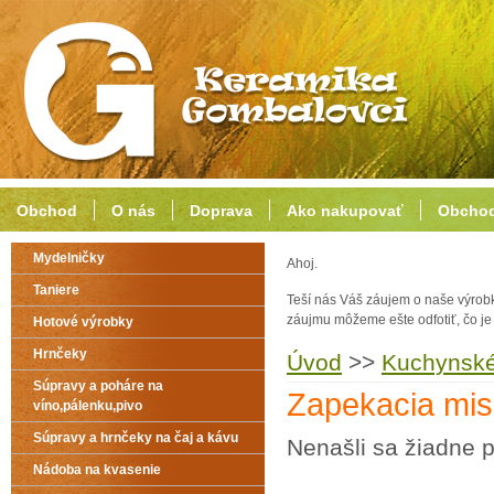
Obchod
O nás
Doprava
Ako nakupovať
Obchod
Mydelničky
Ahoj.
Taniere
Teší nás Váš záujem o naše výrob
záujmu môžeme ešte odfotiť, čo j
Hotové výrobky
Hrnčeky
Úvod
>>
Kuchynsk
Súpravy a poháre na
Zapekacia mi
víno,pálenku,pivo
Súpravy a hrnčeky na čaj a kávu
Nenašli sa žiadne p
Nádoba na kvasenie