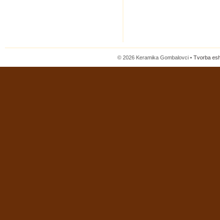
© 2026 Keramika Gombalovci •
Tvorba es