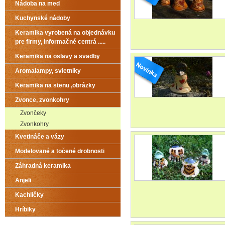
Nádoba na med
Kuchynské nádoby
Keramika vyrobená na objednávku
pre firmy, informačné centrá .....
Keramika na oslavy a svadby
Aromalampy, svietniky
Keramika na stenu ,obrázky
Zvonce, zvonkohry
Zvončeky
Zvonkohry
Kvetináče a vázy
Modelované a točené drobnosti
Záhradná keramika
Anjeli
Kachličky
Hríbiky