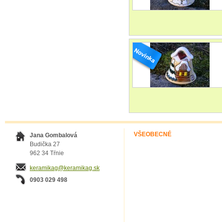
VŠEOBECNÉ
Jana Gombalová
Budička 27
962 34 Tŕnie
keramikag@keramikag.sk
0903 029 498