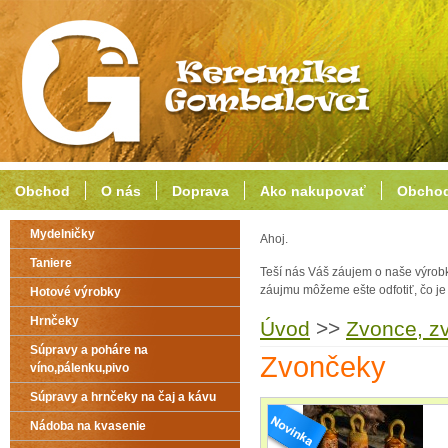
Obchod
O nás
Doprava
Ako nakupovať
Obchod
Mydelničky
Ahoj.
Taniere
Teší nás Váš záujem o naše výrob
záujmu môžeme ešte odfotiť, čo j
Hotové výrobky
Hrnčeky
Úvod
>>
Zvonce, z
Súpravy a poháre na
Zvončeky
víno,pálenku,pivo
Súpravy a hrnčeky na čaj a kávu
Nádoba na kvasenie